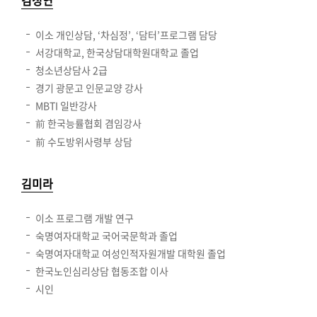
김성연
이소 개인상담, ‘차심정’, ‘담터’프로그램 담당
서강대학교, 한국상담대학원대학교 졸업
청소년상담사 2급
경기 광문고 인문교양 강사
MBTI 일반강사
前 한국능률협회 겸임강사
前 수도방위사령부 상담
김미라
이소 프로그램 개발 연구
숙명여자대학교 국어국문학과 졸업
숙명여자대학교 여성인적자원개발 대학원 졸업
한국노인심리상담 협동조합 이사
시인